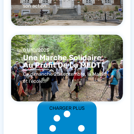
son action...
01/10/2025
Une Marche Solidaire
Au Profit De La MEDT
Ce dimanche 28 septembre, la Mairie
et l’école...
CHARGER PLUS