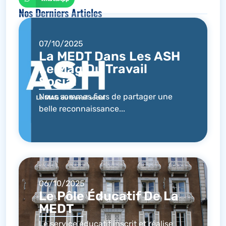
Nos Derniers Articles
07/10/2025
La MEDT Dans Les ASH
Le Mag Du Travail
Social
Nous sommes fiers de partager une
belle reconnaissance...
06/10/2025
Le Pôle Éducatif De La
MEDT
Le service éducatif inscrit et réalise