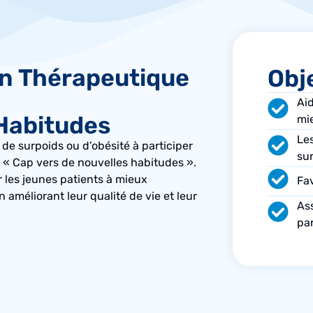
n Thérapeutique
Obj
Ai
 Habitudes
mi
Les
 de surpoids ou d’obésité à participer
sur
 « Cap vers de nouvelles habitudes ».
les jeunes patients à mieux
Fav
 améliorant leur qualité de vie et leur
Ass
pa