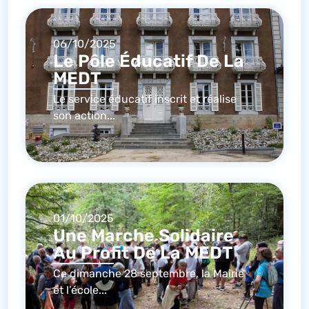
06/10/2025
Le Pôle Éducatif De La
MEDT
Le service éducatif inscrit et réalise
son action...
01/10/2025
Une Marche Solidaire
Au Profit De La MEDT
Ce dimanche 28 septembre, la Mairie
et l’école...