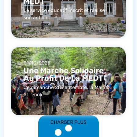
MEDT
Le service éducatif inscrit et réalise
son action...
01/10/2025
Une Marche Solidaire
Au Profit De La MEDT
Ce dimanche 28 septembre, la Mairie
et l’école...
CHARGER PLUS