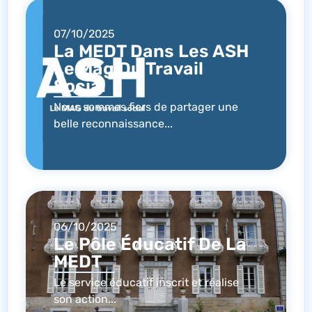
07/10/2025
La MEDT Dans Les ASH
Le Mag Du Travail
Social
Nous sommes fiers de partager une
belle reconnaissance...
06/10/2025
Le Pôle Éducatif De La
MEDT
Le service éducatif inscrit et réalise
son action...